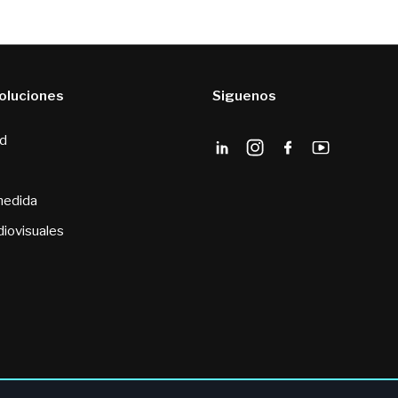
soluciones
Siguenos
ad
medida
diovisuales
s
·
Política de la Calidad y la Seguridad de la Información