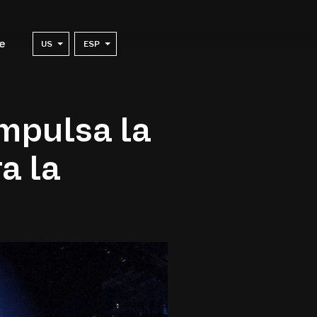
e
US
ESP
impulsa la
a la