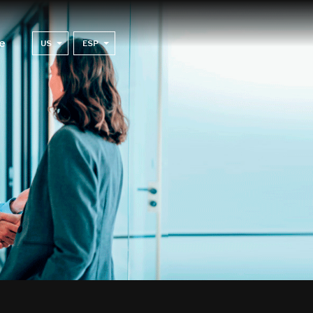
e
US
ESP