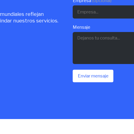
Empresa
(opcional)
 mundiales reflejan
indar nuestros servicios.
Mensaje
Enviar mensaje