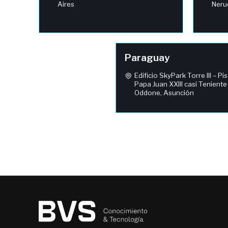
Aires
Neru
Paraguay
Edificio SkyPark Torre III – Pi
Papa Juan XXIII casi Teniente
Oddone, Asunción