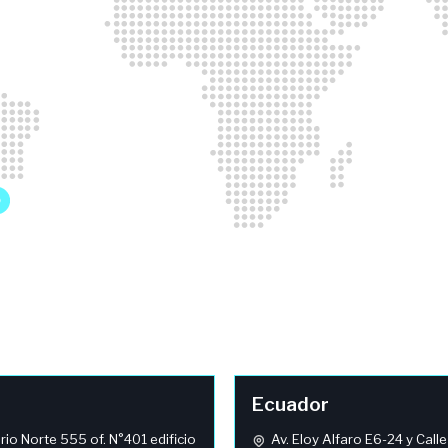
Ecuador
io Norte 555 of. N°401 edificio
Av. Eloy Alfaro E6-24 y Calle