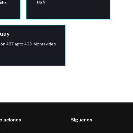
ito,
USA
uay
cón 487 apto 403, Montevideo
soluciones
Siguenos