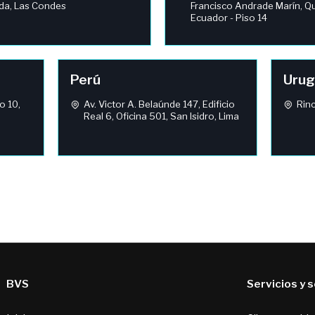
da, Las Condes
Francisco Andrade Marín, Qu
Ecuador - Piso 14
Perú
Urug
so 10,
Av. Victor A. Belaúnde 147, Edificio
Rin
Real 6, Oficina 501, San Isidro, Lima
BVS
Servicios y 