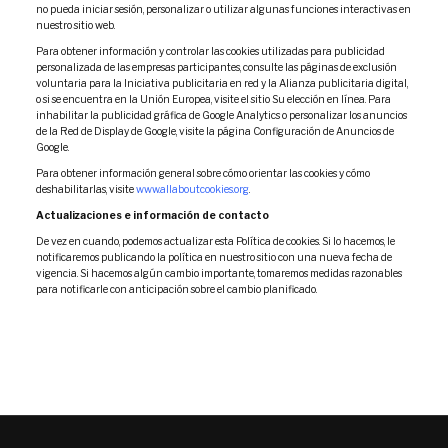
no pueda iniciar sesión, personalizar o utilizar algunas funciones interactivas en
nuestro sitio web.
Para obtener información y controlar las cookies utilizadas para publicidad
personalizada de las empresas participantes, consulte las páginas de exclusión
voluntaria para la Iniciativa publicitaria en red y la Alianza publicitaria digital,
o si se encuentra en la Unión Europea, visite el sitio Su elección en línea. Para
inhabilitar la publicidad gráfica de Google Analytics o personalizar los anuncios
de la Red de Display de Google, visite la página Configuración de Anuncios de
Google.
Para obtener información general sobre cómo orientar las cookies y cómo
deshabilitarlas, visite
www.allaboutcookies.org
.
Actualizaciones e información de contacto
De vez en cuando, podemos actualizar esta Política de cookies. Si lo hacemos, le
notificaremos publicando la política en nuestro sitio con una nueva fecha de
vigencia. Si hacemos algún cambio importante, tomaremos medidas razonables
para notificarle con anticipación sobre el cambio planificado.