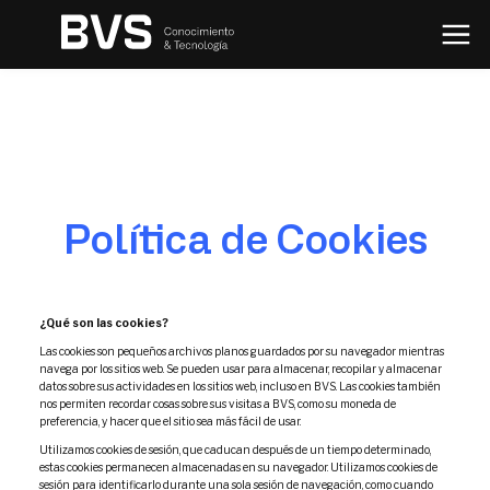
Política de Cookies
¿Qué son las cookies?
Las cookies son pequeños archivos planos guardados por su navegador mientras
navega por los sitios web. Se pueden usar para almacenar, recopilar y almacenar
datos sobre sus actividades en los sitios web, incluso en BVS. Las cookies también
nos permiten recordar cosas sobre sus visitas a BVS, como su moneda de
preferencia, y hacer que el sitio sea más fácil de usar.
Utilizamos cookies de sesión, que caducan después de un tiempo determinado,
estas cookies permanecen almacenadas en su navegador. Utilizamos cookies de
sesión para identificarlo durante una sola sesión de navegación, como cuando