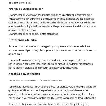
inicia sesión en BVS.
¿Por qué BVS usa cookies?
Usamos cookies y tecnologías similares, píxeles para entregar, medir y mejorar
nuestros servicios y experiencia de usuario de varias maneras. Utilizamos estas
cookies cuando visita nuestro sitio web a través de un navegador. A medida que
adoptamos tecnologías adicionales, también podemos recopilar datos adicionales
a través de otros métodos.
Usamos cookies para los siguientes propósitos:
Preferencias del sitio
Para recordar datos sobre su navegador y sus preferencias de moneda. Para
recordar su configuración y otras opciones que ha realizado durante su sesión de
aprendizaje.
Por ejemplo, las cookies nos ayudan a recordar su moneda preferida o la
configuración del reproductor que utiliza, de modo que podemos mantener su
configuración prefereida sin preguntar cada vez que nos visite.
A
nalítica e investigación
Para ayudarnos a mejorar y comprender cómo las personas usan BVS.
Por ejemplo, las cookies nos ayudan a probar diferentes versiones de BVS para ver
qué características o contenido prefieren los usuarios, los web beacons nos
ayudan a determinar qué mensajes de correo electrónico se abren y las cookies
nos ayudan a ver cómo interactúa con BVS, como los enlaces en los que hace clic.
También trabajamos con herramientas analíticas como Google Analytics,