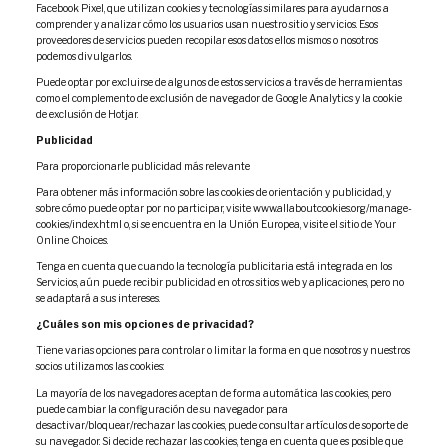
Facebook Pixel, que utilizan cookies y tecnologías similares para ayudarnos a
comprender y analizar cómo los usuarios usan nuestro sitio y servicios. Esos
proveedores de servicios pueden recopilar esos datos ellos mismos o nosotros
podemos divulgarlos.
Puede optar por excluirse de algunos de estos servicios a través de herramientas
como el complemento de exclusión de navegador de Google Analytics y la cookie
de exclusión de Hotjar.
Publicidad
Para proporcionarle publicidad más relevante
Para obtener más información sobre las cookies de orientación y publicidad, y
sobre cómo puede optar por no participar, visite www.allaboutcookies.org/manage-
cookies/index.html o, si se encuentra en la Unión Europea, visite el sitio de Your
Online Choices.
Tenga en cuenta que cuando la tecnología publicitaria está integrada en los
Servicios, aún puede recibir publicidad en otros sitios web y aplicaciones, pero no
se adaptará a sus intereses.
¿Cuáles son mis opciones de privacidad?
Tiene varias opciones para controlar o limitar la forma en que nosotros y nuestros
socios utilizamos las cookies:
La mayoría de los navegadores aceptan de forma automática las cookies, pero
puede cambiar la configuración de su navegador para
desactivar/bloquear/rechazar las cookies, puede consultar artículos de soporte de
su navegador. Si decide rechazar las cookies, tenga en cuenta que es posible que