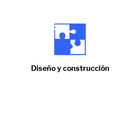
Diseño y construcción
Visión cliente centrista
Definición alcance
Definición tecnología
Desarrollo de la solución