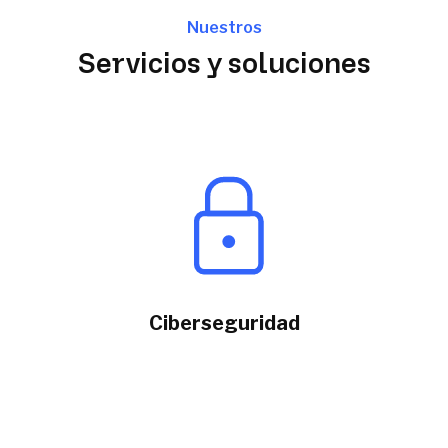
Nuestros
Servicios y soluciones
Ciberseguridad
Nuestros expertos
aplican soluciones líderes
del mercado de la seguridad, respondiendo a
ataques y detectando nuevas amenazas.