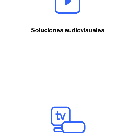
Soluciones audiovisuales
Ofrecemos soluciones
que cubren desde las
necesidades de productoras independientes
hasta las de canales de tv y generadoras de
contenidos.