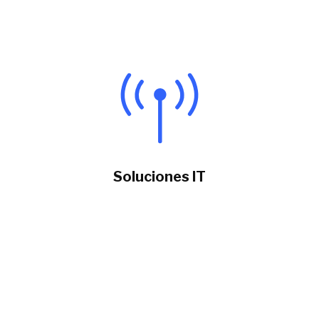
Soluciones IT
Otorgamos respuestas a las demandas
de las
empresas en cuanto a conectividad,
almacenamiento, espacios de trabajo y
automatización de procesos.