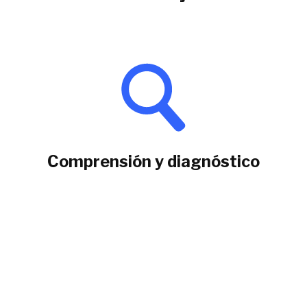
Comprensión y diagnóstico
Diagnóstico
Procesos de negocios
Impacto tecnológico
Definición de objetivos
Definición de estructura del proyecto