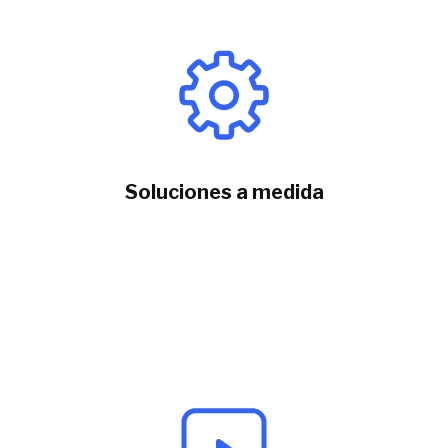
Soluciones a medida
Diseñamos
servicios a medida
para abordar los
desafíos tecnológicos de cada negocio.