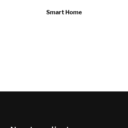
Smart Home
Brindamos
tecnología para el hogar
:
conectividad, wifi, sensores, decodificadores on-
demand. Convierte tu casa en un “Smart Home”.