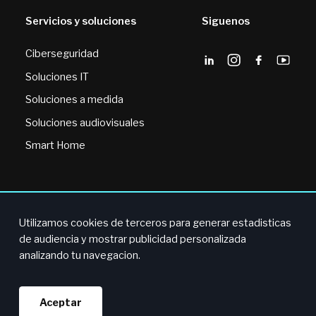
Servicios y soluciones
Siguenos
Ciberseguridad
Soluciones IT
Soluciones a medida
Soluciones audiovisuales
Smart Home
Utilizamos cookies de terceros para generar estadisticas
© 2024 BVS. Todos los derechos reservados.
de audiencia y mostrar publicidad personalizada
analizando tu navegacion.
Ética y Compliance
·
Política de Cookies
·
Política de la Calidad y la Seguridad de la Información
Aceptar