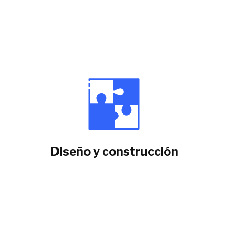
Definición de estructura del proyecto
Diseño y construcción
Visión cliente centrista
Definición alcance
Definición tecnología
Desarrollo de la solución