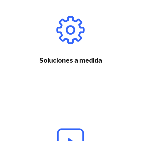
Soluciones a medida
Diseñamos
servicios a medida
para abordar los
desafíos tecnológicos de cada negocio.