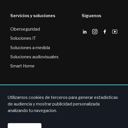
Servicios y soluciones
Siguenos
Ciberseguridad
Soluciones IT
Soluciones a medida
Soluciones audiovisuales
Smart Home
Utilizamos cookies de terceros para generar estadisticas
© 2024 BVS. Todos los derechos reservados.
de audiencia y mostrar publicidad personalizada
analizando tu navegacion.
Ética y Compliance
·
Política de Cookies
·
Política Integral de Calidad