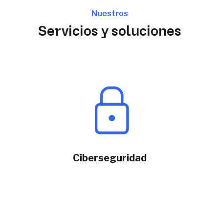
Nuestros
Servicios y soluciones
Ciberseguridad
Nuestros expertos
aplican soluciones líderes
del mercado de la seguridad, respondiendo a
ataques y detectando nuevas amenazas.