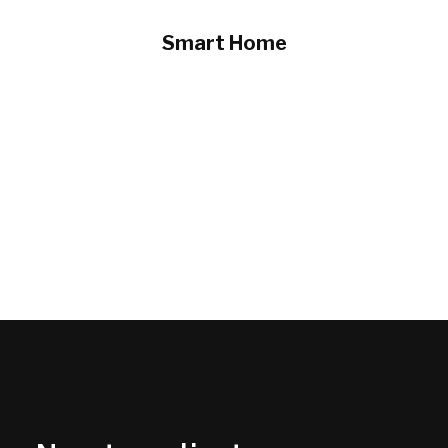
Smart Home
Brindamos
tecnología para el hogar
:
conectividad, wifi, sensores, decodificadores on-
demand. Convierte tu casa en un “Smart Home”.