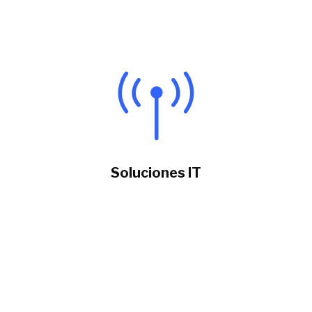
Soluciones IT
Otorgamos respuestas a las demandas
de las
empresas en cuanto a conectividad,
almacenamiento, espacios de trabajo y
automatización de procesos.