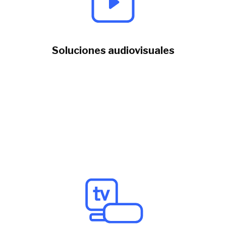
Soluciones audiovisuales
Ofrecemos soluciones
que cubren desde las
necesidades de productoras independientes
hasta las de canales de tv y generadoras de
contenidos.